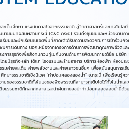
สะเต็มศึกษา แรงบันดาลใจจากธรรมชาติ สู่วิทยาศาสตร์และเทคโนโลยี
พัฒนาชนบทผสมผสานกระบี่ (C&C กระบี่) รวมถึงชุมชนและหน่วยงานภาค
งเรียนและนักเรียนในเขตพื้นที่ภาคใต้ได้รับความสะดวกในการเข้าร่วมกิจ
วลาในการเดินทาง นอกเหนือจากโครงการด้านการพัฒนาคุณภาพชีวิตและ
ครงการธุรกิจเพื่อสังคมควบคู่ไปกับงานด้านการพัฒนาภายใต้ชื่อ บริษัท 
โดยมีธุรกิจหลัก ได้แก่ โรงแรมและร้านอาหาร บริการห้องพัก ห้องประ
รรมค่ายสะเต็ม ค่ายพลังงานและค่ายเยาวชนอื่นๆ เพื่อสนับสนุนการเรีย
ศึกษาธรรมชาติเชิงนิเวศ "ท่าปอมคลองสองน้ำ" จ.กระบี่ เพื่อเรียนรู้ค
มของธรรมชาติทั้งในแง่ของพืชพรรณที่สามารถเติบโตได้ทั้งในน้ำและ
ถึงธรรมชาติที่หลากหลายและน่าค้นหาของป่าท่าปอมคลองสองน้ำนี้ด้ว