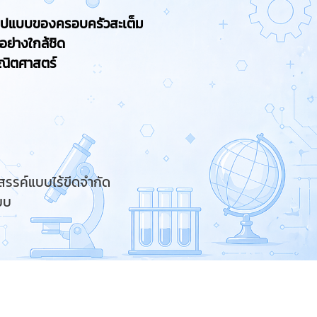
นรูปแบบของครอบครัวสะเต็ม
อย่างใกล้ชิด
คณิตศาสตร์
สรรค์แบบไร้ขีดจำกัด
บบ