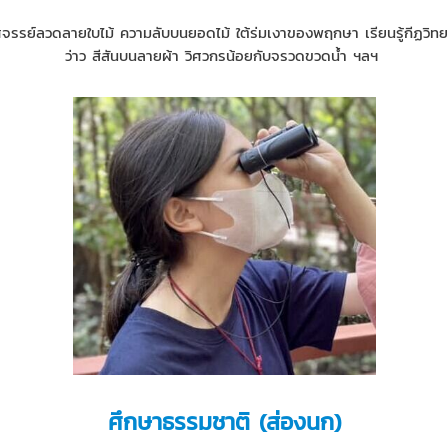
รย์ลวดลายใบไม้ ความลับบนยอดไม้ ใต้ร่มเงาของพฤกษา เรียนรู้กีฏวิทยาแ
ว่าว สีสันบนลายผ้า วิศวกรน้อยกับจรวดขวดน้ำ ฯลฯ
ศึกษาธรรมชาติ (ส่องนก)