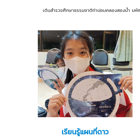
เดินสำรวจศึกษาธรรมชาติท่าปอมคลองสองน้ำ มหัศจร
เรียนรู้แผนที่ดาว